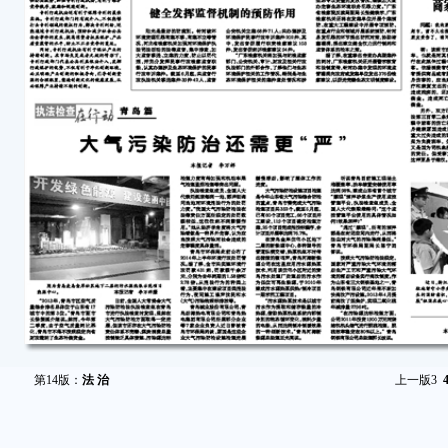
第14版：
法 治
上一版
3