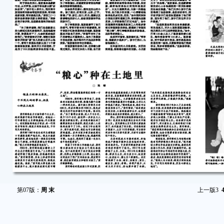
第07版：
周 末
上一版
3