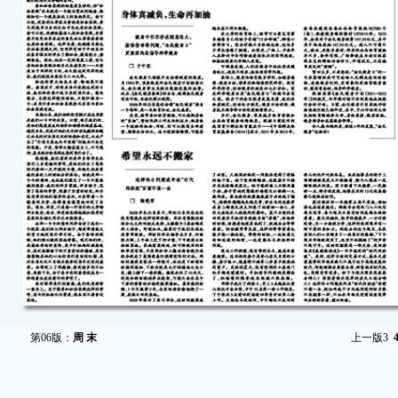
第06版：
周 末
上一版
3