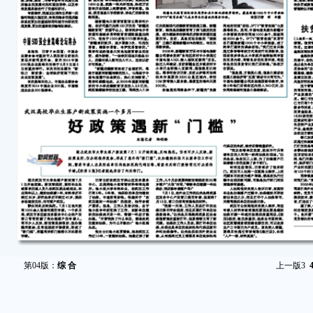
第04版：
综 合
上一版
3