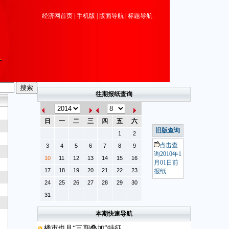
经济网首页
|
手机版
|
版面导航
|
标题导航
往期报纸查询
日
一
二
三
四
五
六
旧版查询
1
2
点击查
3
4
5
6
7
8
9
询2010年1
10
11
12
13
14
15
16
月01日前
17
18
19
20
21
22
23
报纸
24
25
26
27
28
29
30
31
本期快速导航
楼市也具“三期叠加”特征