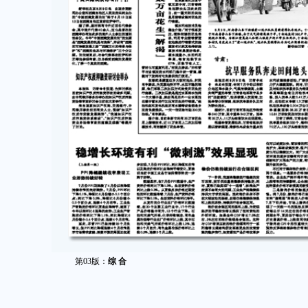
第03版：
综 合