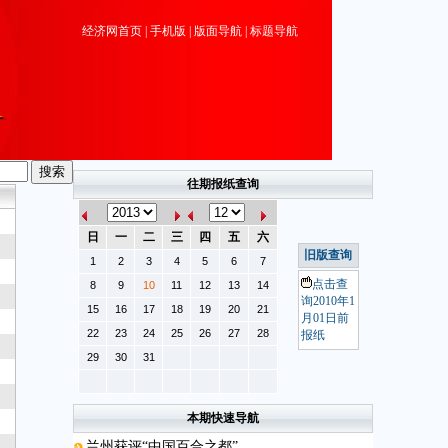
经济网首页
|
手机版
|
版面导航
|
标题导航
往期报纸查询
日
一
二
三
四
五
六
旧版查询
1
2
3
4
5
6
7
点击查
8
9
10
11
12
13
14
询2010年1
15
16
17
18
19
20
21
月01日前
22
23
24
25
26
27
28
报纸
29
30
31
本期快速导航
兰州获评“中国百合之都”