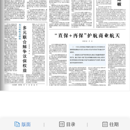
版面
目录
往期
|
|