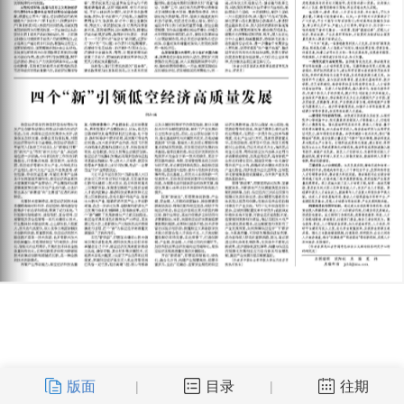
版面
目录
往期
|
|