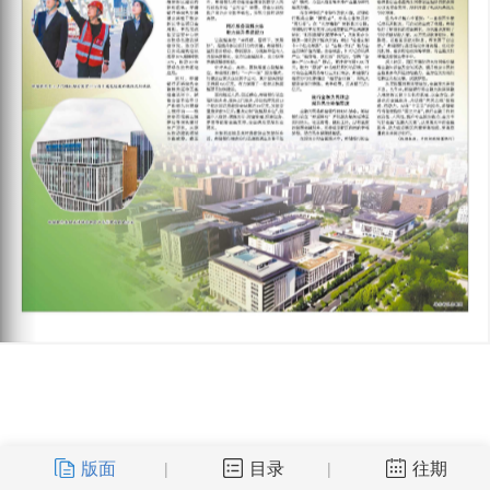
版面
目录
往期
|
|