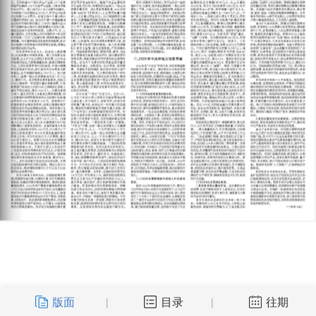
版面
目录
往期
|
|