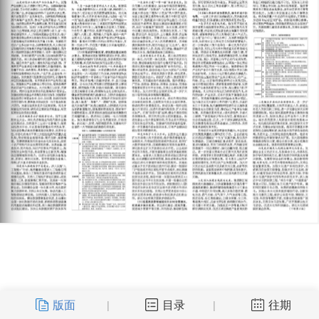
版面
目录
往期
|
|