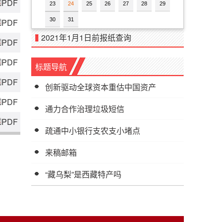
PDF
23
24
25
26
27
28
29
30
31
PDF
2021年1月1日前报纸查询
PDF
PDF
标题导航
PDF
创新驱动全球资本重估中国资产
PDF
通力合作治理垃圾短信
PDF
疏通中小银行支农支小堵点
来稿邮箱
“藏乌梨”是西藏特产吗