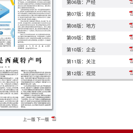
第06版：产经
第07版：财金
第08版：地方
第09版：数据
第10版：企业
第11版：关注
第12版：视觉
上一版
下一版