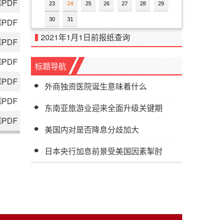
PDF
23
24
25
26
27
28
29
30
31
PDF
2021年1月1日前报纸查询
PDF
PDF
标题导航
PDF
外商独资医院诞生意味着什么
PDF
东南亚旅游业迎来全面升级关键期
PDF
美国内对是否降息分歧加大
日本央行加息前景受美国因素掣肘