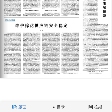
版面
目录
往期
|
|