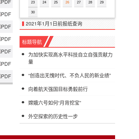
PDF
23
24
25
26
27
28
29
30
PDF
2021年1月1日前报纸查询
PDF
PDF
标题导航
PDF
为加快实现高水平科技自立自强贡献力
量
PDF
“创造出无愧时代、不负人民的新业绩”
PDF
向着航天强国目标勇毅前行
嫦娥六号如何“月背挖宝”
外空探索的历史性一步