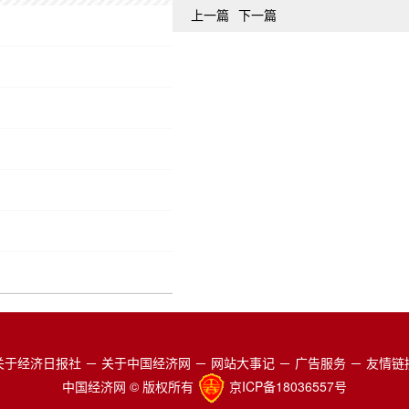
上一篇
下一篇
关于经济日报社
－
关于中国经济网
－
网站大事记
－
广告服务
－
友情链
中国经济网 © 版权所有
京ICP备18036557号