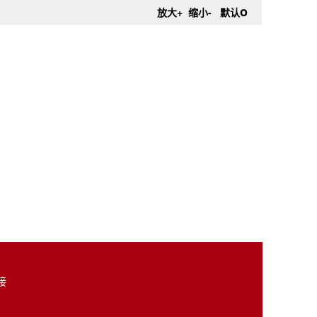
o
放大+
缩小-
默认
接