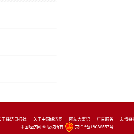
关于经济日报社
－
关于中国经济网
－
网站大事记
－
广告服务
－
友情链
中国经济网 © 版权所有
京ICP备18036557号