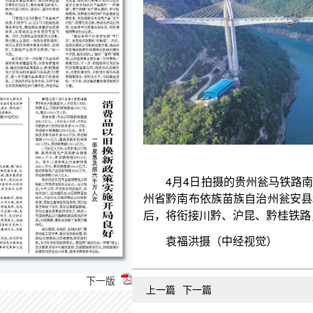
4月4日拍摄的贵州瓮马铁路南北延伸线湘江特大
州省黔南布依族苗族自治州瓮安县和遵义市播州区交
后，将衔接川黔、沪昆、黔桂铁路，成为西部陆海新
袁福洪摄（中经视觉）
下一版
上一篇
下一篇