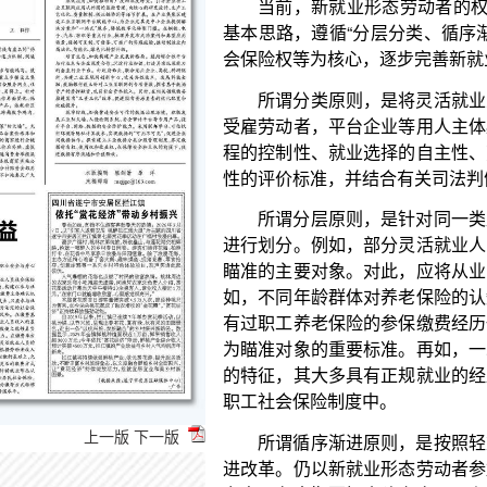
所谓分类原则，是将灵活就业人员适当分类，其
受雇劳动者，平台企业等用人主体必须切实履行用人
程的控制性、就业选择的自主性、劳动收入的依赖性
性的评价标准，并结合有关司法判例，对当下的主要
所谓分层原则，是针对同一类型的灵活就业人员
进行划分。例如，部分灵活就业人员当前的职业具有
瞄准的主要对象。对此，应将从业时间、收入来源的
如，不同年龄群体对养老保险的认知和重视程度不同
有过职工养老保险的参保缴费经历也会有所影响。因
为瞄准对象的重要标准。再如，一二线城市的新业态
的特征，其大多具有正规就业的经历，留在城市长期
职工社会保险制度中。
所谓循序渐进原则，是按照轻重缓急的顺序，制
进改革。仍以新就业形态劳动者参加社会保险为例，
力点，在中期要探索建立多用工主体的责任分担机制
的收入分配结构相适应的筹资机制等。
当前，制定适应新就业形态特征的劳动基准制度
上一版
下一版
保险的比例，应是工作的重点任务。
一方面，平台用工等灵活就业模式对劳动者的工