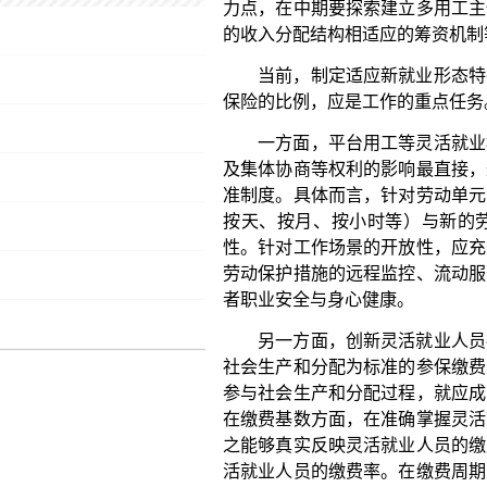
及集体协商等权利的影响最直接，这就需要根据灵活
准制度。具体而言，针对劳动单元的进一步颗粒化，
按天、按月、按小时等）与新的劳动基准（如按单
性。针对工作场景的开放性，应充分利用现代科学技
劳动保护措施的远程监控、流动服务站点的设置以及
者职业安全与身心健康。
另一方面，创新灵活就业人员社会保险缴费机制
社会生产和分配为标准的参保缴费主体确认机制，即
参与社会生产和分配过程，就应成为法定的社会保险
在缴费基数方面，在准确掌握灵活就业人员收入的基
之能够真实反映灵活就业人员的缴费能力。在缴费率
活就业人员的缴费率。在缴费周期方面，根据劳动者
征缴的基础上，允许采用按季度、按年等更加灵活
面，允许新就业形态从业人员在收入较低时先参加居
后，通过补缴等方式转移回职工社会保险，以保证其