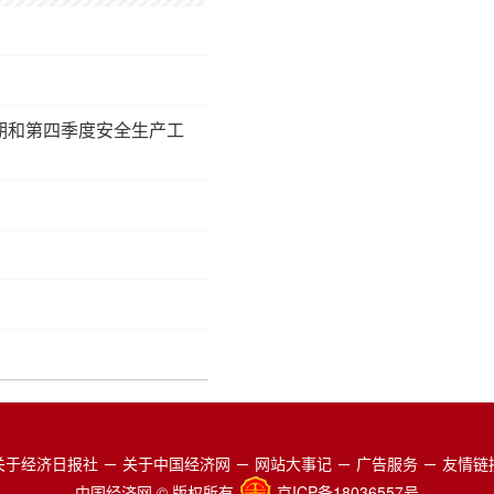
期和第四季度安全生产工
关于经济日报社
－
关于中国经济网
－
网站大事记
－
广告服务
－
友情链
中国经济网 © 版权所有
京ICP备18036557号