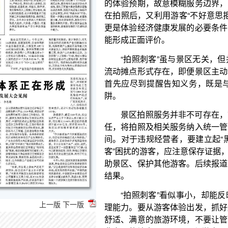
能形成正面评价。
“拍照刺客”虽与景区无关，但并不代表景区没有
流动摊点形式存在，即便景区主动驱离，也面临发现
首先应尽到提醒告知义务，既是与无序经营划清界
阱。
景区拍照服务并非不可存在，前提是要明确告知
任，将拍照及相关服务纳入统一管理，明码标价、先
间。对于违规经营者，要建立起“黑名单”，提高“拍照
客”困扰的游客，应注意保存证据，及时向景区反映，
助景区、保护其他游客。后续报道中，有的景区已经
结果。
“拍照刺客”看似事小，却能反映出景区经营治理
理能力。要从游客体验出发，抓好服务环节的每个细
舒适、满意的旅游环境，不要让管理疏漏，伤害了景
非交易的结束，而是景区与游客双向奔赴的开始，更
上一版
下一版