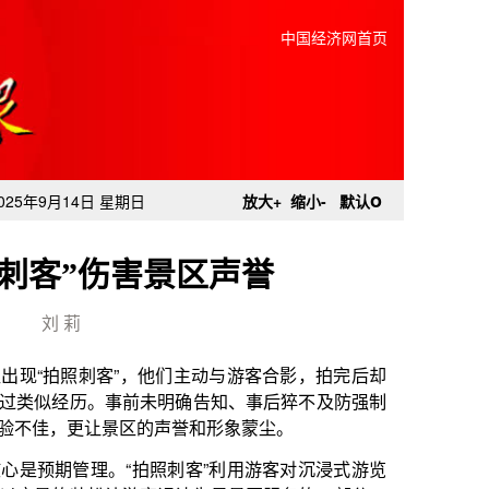
中国经济网首页
o
025年9月14日 星期日
放大+
缩小-
默认
刺客”伤害景区声誉
刘 莉
他们主动与游客合影，拍完后却
未明确告知、事后猝不及防强制
的声誉和形象蒙尘。
照刺客”利用游客对沉浸式游览
客误认为是景区服务的一部分；
易。知情权是公平交易的前提，
并愿意接受提供的服务，才有可