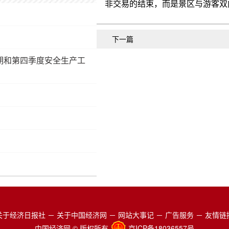
下一篇
期和第四季度安全生产工
关于经济日报社
－
关于中国经济网
－
网站大事记
－
广告服务
－
友情链
中国经济网 © 版权所有
京ICP备18036557号