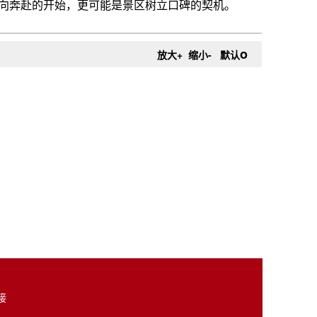
o
放大+
缩小-
默认
接