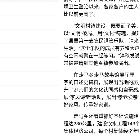
生活。“这个乐队的成员有养殖大户，也有种庄稼的农
有空闲就聚在一起练习。”淳秋发说，走马乡铜管乐队
常被邀请到其他乡镇参加演出。
在走马乡走马故事馆展厅里，500多张新老照片、
字的口述史资料，展现出当地的历史变迁和厚重文化。
升了乡亲们的文化认同感和自豪感。”陈秋瑾说，依托
展“家风课堂”活动，展出“孝老爱亲”模范等先进典型
好家风，传承好家训。
走马乡还着重抓好基础设施建设，促进乡村产业
程达230公里，建设饮水工程143个，安装37公里
集体经济公司，每个村集体经济年收入都超过10万元
环境变优美，乡风更文明，激发了不少村民返乡
村民梁小平长期在外务工，2022年回到走马乡发展
村里的绿色蔬菜、土鸡蛋等农特产品走出大山，增加乡
电商直播间每年成交额超过40万元。
越来越多的村民返乡创业，带动了特色产业发展
蔬菜基地6000多亩、红薯种植基地4000多亩以及
续深入推进乡风文明建设，推动农村生产生活条件持
益，不断完善联农带农机制，让更多农户共享特色农