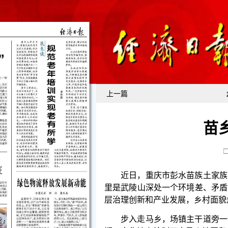
上一篇
苗
近日，重庆市彭水苗族土家族自治县走马乡获评
里是武陵山深处一个环境差、矛盾多的落后小山村。
层治理创新和产业发展，乡村面貌焕然一新，文明乡
步入走马乡，场镇主干道旁一个口袋公园格外引
斓，文化墙上绘制了走马乡地图和乡情历史。“这里叫
成堆、污水横流，路过都要捏着鼻子跑。”走马乡走马
治理和绿化建设后，老马沟成为村民休闲生活的新地