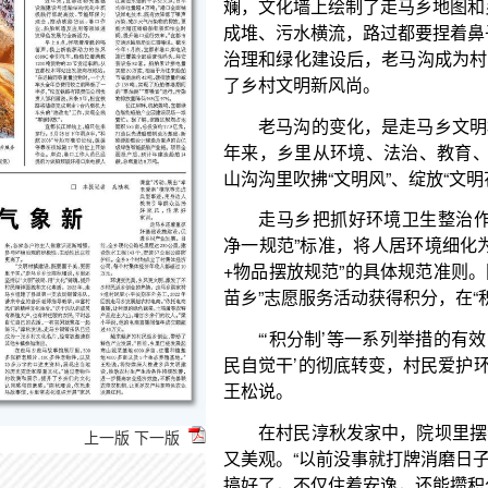
了乡村文明新风尚。
老马沟的变化，是走马乡文明村镇建设的一个缩
年来，乡里从环境、法治、教育、文化4方面精准发
山沟沟里吹拂“文明风”、绽放“文明花”。
走马乡把抓好环境卫生整治作为打造文明村镇的
净一规范”标准，将人居环境细化为“院坝、房间、厨
+物品摆放规范”的具体规范准则。同时推行“积分制”
苗乡”志愿服务活动获得积分，在“积分超市”兑换米、
“‘积分制’等一系列举措的有效实施，推动环境卫
民自觉干’的彻底转变，村民爱护环境的意识大幅提高，
王松说。
在村民淳秋发家中，院坝里摆满了利用废弃物品
又美观。“以前没事就打牌消磨日子，现在一有时间就
搞好了，不仅住着安逸，还能攒积分换东西，一举两得
境卫生整治以来，各家各户的主人翁意识逐渐增强，
比以前更高了。
上一版
下一版
“文明村镇建设，既要面子美，更要里子实。”走
以“文明”破局、用“文化”铸魂，提升村民精神面貌和
了县里第一支农民铜管乐队，请来专业的音乐老师指