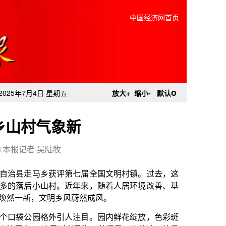
中国经济网首页
o
2025年7月4日 星期五
放大+
缩小-
默认
乡山村气象新
□ 本报记者 吴陆牧
第七届全国文明村镇。过去，这
近年来，随着人居环境改善、基
风蔚然成风。
人注目。园内鲜花绽放，色彩斑
老马沟，曾经是一片荒地，垃圾
村党支部书记向波说，经过环境
标，既扮靓了乡村环境，又引领