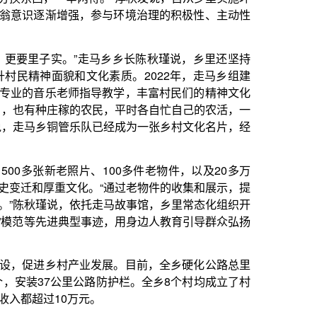
民，平时各自忙自己的农活，一
已经成为一张乡村文化名片，经
100多件老物件，以及20多万
“通过老物件的收集和展示，提
走马故事馆，乡里常态化组织开
事迹，用身边人教育引导群众弘扬
发展。目前，全乡硬化公路总里
公路防护栏。全乡8个村均成立了村
。
创业的热情。走马乡洪家村9组
起农村电商。“依托电商直播，让
亲们的收入。”梁小平说，他的
。“目前，乡里已经发展起高山
1个生态养殖基地。”王松说，将持
续改善，进一步提高农业经济效
业发展红利。