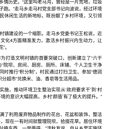
影。走马乡党委书记王松说，近
力，激活乡村振兴内生动力，让
首要突破口，创新建立了“六干
房、厕所、床铺、个人卫生干净
，村民通过打扫卫生、参加“德润
油、香皂等生活用品。
生整治实现从‘政府要求干’到‘村
乡村‘颜值’有了极大的提升。”
制作的花台、花盆和装饰，整洁
整理院坝，拾掇花草。居住环境
。”淳秋发说，自从乡里实施环
参与环境治理的积极性、主动性
马乡乡长陈秋瑾说，乡里还坚持
文化素质。2022年，走马乡组建
导教学，丰富村民们的精神文化