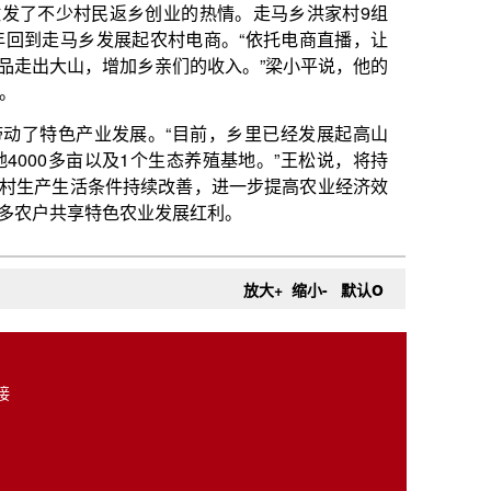
o
放大+
缩小-
默认
接