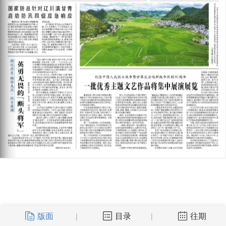
版面
目录
往期
|
|