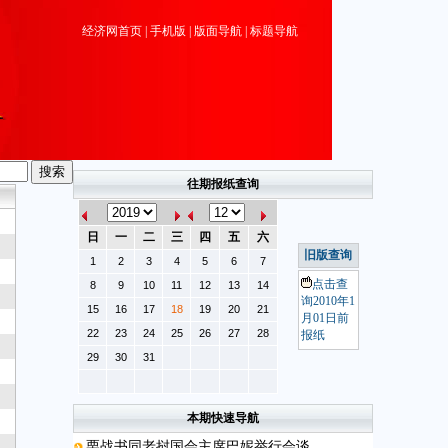
经济网首页
|
手机版
|
版面导航
|
标题导航
往期报纸查询
日
一
二
三
四
五
六
旧版查询
1
2
3
4
5
6
7
点击查
8
9
10
11
12
13
14
询2010年1
15
16
17
18
19
20
21
月01日前
22
23
24
25
26
27
28
报纸
29
30
31
本期快速导航
栗战书同老挝国会主席巴妮举行会谈