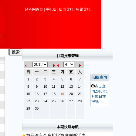
经济网首页
|
手机版
|
版面导航
|
标题导航
往期报纸查询
日
一
二
三
四
五
六
旧版查询
1
2
3
4
5
6
7
点击查
8
9
10
11
12
13
14
询2010年1
15
16
17
18
19
20
21
月01日前
22
23
24
25
26
27
28
报纸
29
30
本期快速导航
放开汽车合资股比激发创新活力