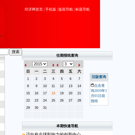
经济网首页
|
手机版
|
版面导航
|
标题导航
往期报纸查询
日
一
二
三
四
五
六
旧版查询
1
2
3
4
5
6
7
点击查
8
9
10
11
12
13
14
询2010年1
15
16
17
18
19
20
21
月01日前
22
23
24
25
26
27
28
报纸
29
30
31
本期快速导航
迈向有全球影响力的创新中心