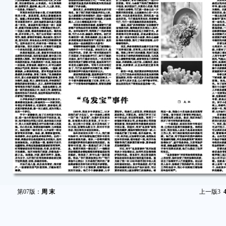
第07版：
周 末
上一版
3