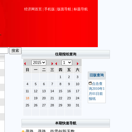
经济网首页
|
手机版
|
版面导航
|
标题导航
往期报纸查询
日
一
二
三
四
五
六
旧版查询
1
2
3
点击查
4
5
6
7
8
9
10
询2010年1
11
12
13
14
15
16
17
月01日前
18
19
20
21
22
23
24
报纸
25
26
27
28
29
30
31
本期快速导航
寻路，寻路，尚需创新无数