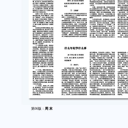
第06版：
周 末