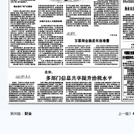
第06版：
财金
上一版
3