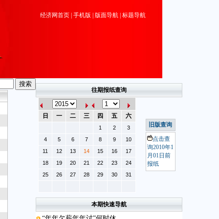
经济网首页
|
手机版
|
版面导航
|
标题导航
往期报纸查询
日
一
二
三
四
五
六
旧版查询
1
2
3
点击查
4
5
6
7
8
9
10
询2010年1
11
12
13
14
15
16
17
月01日前
18
19
20
21
22
23
24
报纸
25
26
27
28
29
30
31
本期快速导航
“年年欠薪年年讨”何时休