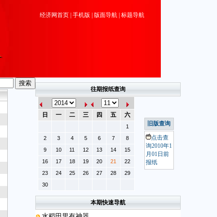
经济网首页
|
手机版
|
版面导航
|
标题导航
往期报纸查询
日
一
二
三
四
五
六
旧版查询
1
点击查
2
3
4
5
6
7
8
询2010年1
9
10
11
12
13
14
15
月01日前
16
17
18
19
20
21
22
报纸
23
24
25
26
27
28
29
30
本期快速导航
水稻田里有神器