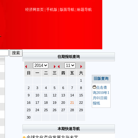
经济网首页
|
手机版
|
版面导航
|
标题导航
往期报纸查询
日
一
二
三
四
五
六
旧版查询
1
点击查
2
3
4
5
6
7
8
询2010年1
9
10
11
12
13
14
15
月01日前
16
17
18
19
20
21
22
报纸
23
24
25
26
27
28
29
30
本期快速导航
全球文化产业发展方兴未艾