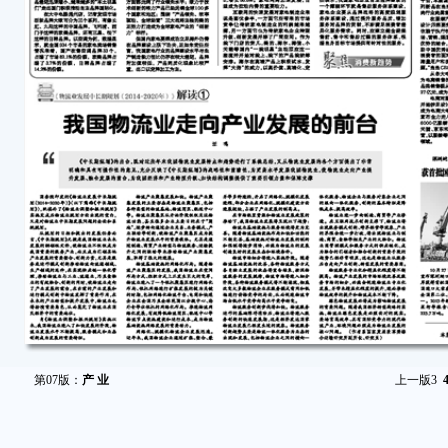
第07版：
产 业
上一版
3