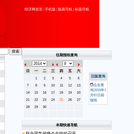
经济网首页
|
手机版
|
版面导航
|
标题导航
往期报纸查询
日
一
二
三
四
五
六
旧版查询
1
2
3
4
5
6
点击查
7
8
9
10
11
12
13
询2010年1
14
15
16
17
18
19
20
月01日前
21
22
23
24
25
26
27
报纸
28
29
30
本期快速导航
联合国气候峰会在纽约召开