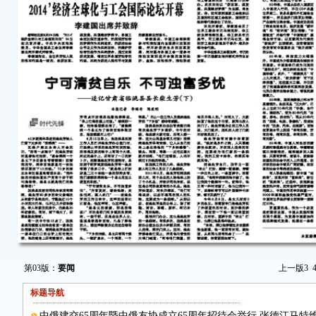
第03版：
要闻
上一版
3
标题导航
中俄建交65周年暨中俄友协成立65周年招待会举行 张德江马特