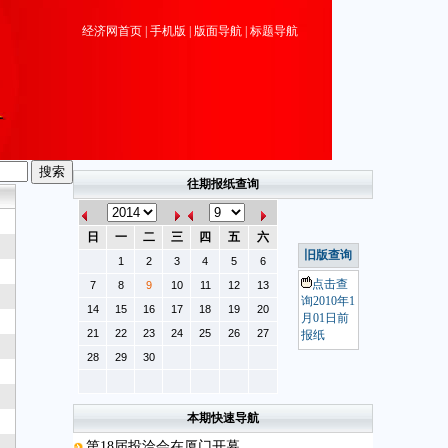
经济网首页
|
手机版
|
版面导航
|
标题导航
往期报纸查询
日
一
二
三
四
五
六
旧版查询
1
2
3
4
5
6
点击查
7
8
9
10
11
12
13
询2010年1
14
15
16
17
18
19
20
月01日前
21
22
23
24
25
26
27
报纸
28
29
30
本期快速导航
第18届投洽会在厦门开幕