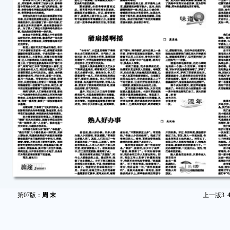
第07版：
周 末
上一版
3