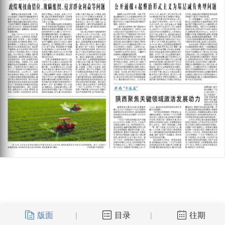
版面
目录
往期
|
|