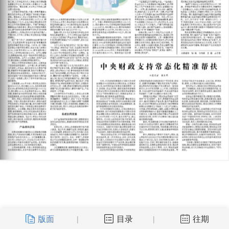
版面
目录
往期
|
|