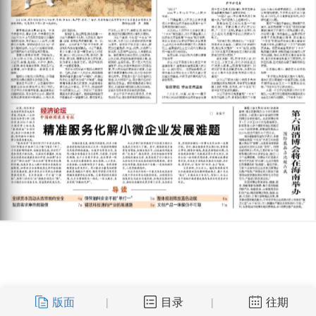
版面
目录
往期
|
|