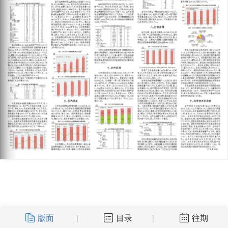
版面
目录
往期
|
|