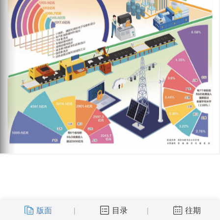
版面
目录
往期
|
|