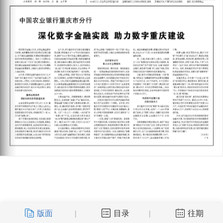
版面
目录
往期
|
|