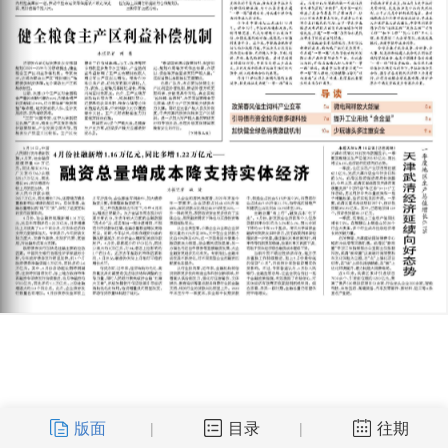
版面
目录
往期
|
|