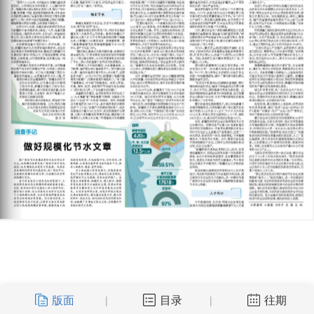
版面
目录
往期
|
|