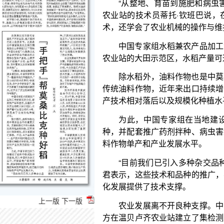
中国专家组水稻兼农产品加工专家李玉好介绍，
农业站的大田示范区，水稻产量可达每公顷约8吨，
除水稻外，油料作物也是中莫农业合作的重要方
传统油料作物，近年来出口持续增长，成为重要创汇
产技术相对落后以及规模化种植水平较低，当地油料
为此，中国专家组在当地建设了油料作物试验
种，并配套推广药剂拌种、病虫害综合防治和叶面施
料作物单产和产业发展水平。
“目前我们已引入多种杂交品种，开展对比试验筛
君表示，这些技术和品种的推广，不仅有助于提高农
化发展提供了技术支撑。
农业发展离不开良种支撑。中国专家组种子生产
方在温贝卢齐农业站建立了集检测服务、技术支撑、
子实验室。实验室投用后，有效弥补了当地种子检测
技术传承是中莫农业合作的核心目标之一。近3
训农技人员、农民及学生1000余人次，并依托温贝
上一版
下一版
践平台，持续推动技术本地化。同时，该农业站吸引
观，在区域农业技术传播与人才培养方面发挥了重要