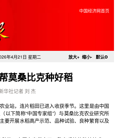
中国经济网首页
o
026年4月21日 星期二
放大+
缩小-
默认
”帮莫桑比克种好稻
新华社记者 刘 杰
已进入收获季节。这里是由中国
家组”）与莫桑比克农业研究所
示范、品种试验、良种繁育以及
来了一整套系统的种植技术。”
，他不仅掌握了水稻种植关键技