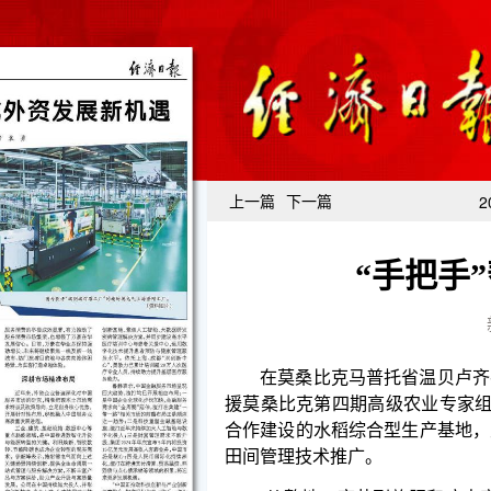
上一篇
下一篇
2
“手把手
在莫桑比克马普托省温贝卢齐农业站，连片稻田
援莫桑比克第四期高级农业专家组（以下简称“中国专
合作建设的水稻综合型生产基地，主要开展水稻高产
田间管理技术推广。
“从整地、育苗到施肥和病虫害防治，中国专家带
农业站的技术员蒂托·钦班巴说，在中方专家指导下
术，还学会了农业机械的操作与维护。