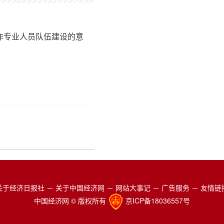
作专业人员队伍建设的意
关于经济日报社
－
关于中国经济网
－
网站大事记
－
广告服务
－
友情链
中国经济网 © 版权所有
京ICP备18036557号