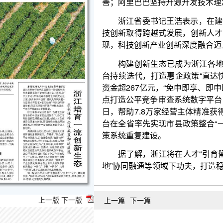
现，科技创新产业创新深度融合迈上新台阶。
构建创新生态已成为浙江各地优化营商环境的重要
台持续迭代，打造惠企政策“直达快享”增值服务模式
资金超267亿元，“免申即享、即申即享”政策占比超
点打造公平竞争审查系统数字平台，让公平竞争审查时
日，帮助7.8万家经营主体精准获得涉企优惠政策；在
台在全省率先实现市县政策整合“一体化”、审批“一网
策系统重复建设。
据了解，浙江将在人才“引育留用”、“大中小”企
地”协同融通等领域下功夫，打造稳定、公平、透明、
上一版
下一版
上一篇
下一篇