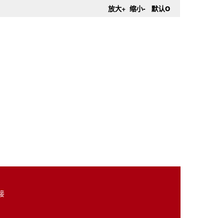
o
放大+
缩小-
默认
接