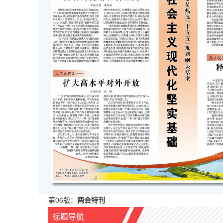
第06版：
两会特刊
标题导航