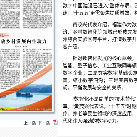
黄茂兴代表介绍，福建作为数字中国建设的实践
济、乡村数智化等领域已形成先发优势。“十五五”期
潭综合实验区等平台，打造数字开放合作高地，推动
容升级。
针对数智化发展的核心瓶颈，黄茂兴代表建议，
智能、量子信息、工业互联网等领域布局重大科技项
数字企业；二是夯实数字基础设施，加快5G-A、卫
盖，缩小数字鸿沟；三是完善数字治理体系，健全
规，平衡发展与安全的关系。
“数智化不是简单的‘技术替代’，而是生产方式
革。”黄茂兴代表说，“十五五”时期要坚持以人民为
疗、养老等民生领域的深度应用，让数字中国建设的
代化注入强劲的数字动力。
上一版
下一版