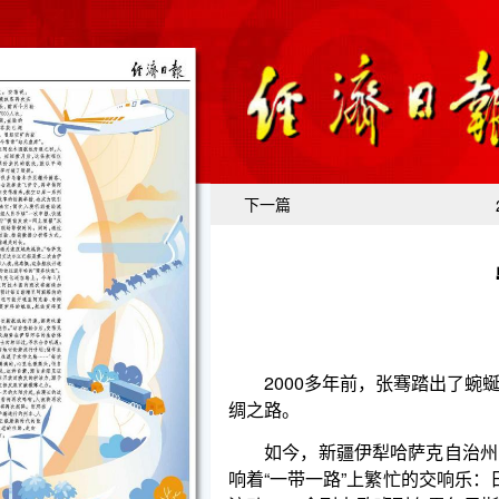
下一篇
2000多年前，张骞踏出了蜿蜒西行的足迹，开
绸之路。
如今，新疆伊犁哈萨克自治州，这片与哈萨克斯
响着“一带一路”上繁忙的交响乐：日均2万人次在中
流动；60余列中欧班列在霍尔果斯铁路口岸呼啸而过
岸上空划出弧线。
律动中，有这样一群人。他们忙碌的身影，是新