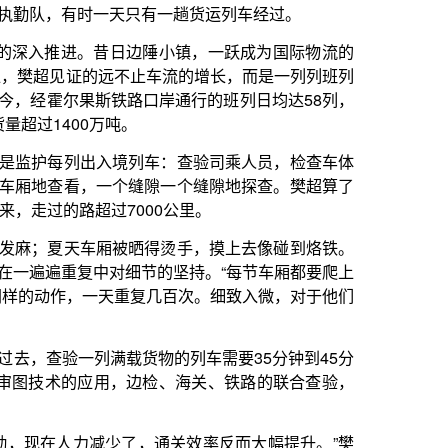
列车：查验司乘人员，检查车体
缝隙一个缝隙地探查。樊超算了
000公里。
晒得烫手，摸上去像碰到烙铁。
节的坚持。“每节车厢都要爬上
复几百次。细致入微，对于他们
货物的列车需要35分钟到45分
边检、海关、铁路的联合查验，
了，通关效率反而大幅提升。”樊
放出来，让他们能更专注于风险
“全年无休”，樊超和他的队友
樊超和队员们在岗位上一起包饺
顺畅，是他的职责：“团圆的日
一种团圆。”