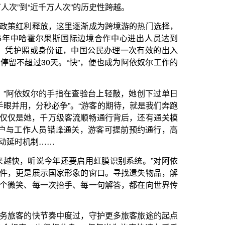
要启用虹膜识别系统。”对阿依
形象的窗口。寻找遗失物品，解
手、每一句解答，都在向世界传
度过，守护更多旅客旅途的起点
息，“但每当为旅客快速办妥手
了”。
。2010年她踏上从警之路时，
逐年更替的肩章、斑驳的党徽，
的底色，也成了她一路走来的底
年，她以全年验放量第一的成绩领
执勤“零差错”、服务“零投诉”的
全年工作280多天的默默坚守。
色还未完全透亮，伊犁伊宁国际
庆的福字和中国结将出入境大厅