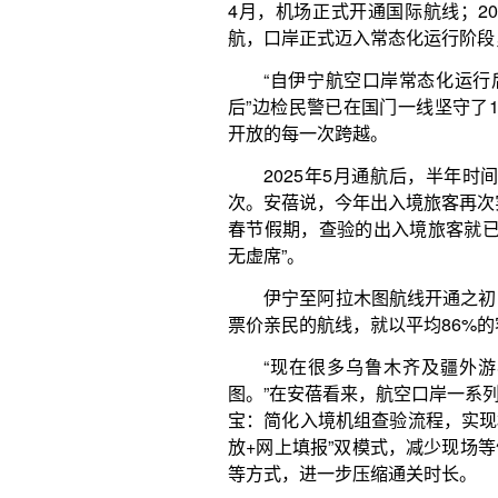
等方式，进一步压缩通关时长。
“入境通关速度越来越快。”哈萨克斯坦籍客商艾
口岸入境，他感慨，这条航线开通以来，已成为他往返
更大的变化还在路上。今年3月底，伊宁至阿拉
预计每日新增至阿斯塔纳的航线，未来还可能开通至
航线，航线变得更远、更密。
“每一次新航线的开通，都意味着更多的可能性。
球化趋势在伊犁河谷的生动体现：商务人士匆匆而过
讨论着旅行计划；留学生背着行囊，往返于求学之路…
也很高兴，很自豪。”安蓓说，这种自豪，源自亲眼见
力，源于自己能为这份发展贡献微薄之力。
当新一天的太阳升起，在漫长的边境线上，汽笛
航班将再次起降。而那些被他们守护着通行的列车、
事，沿着古老的丝路，走向更远的远方。