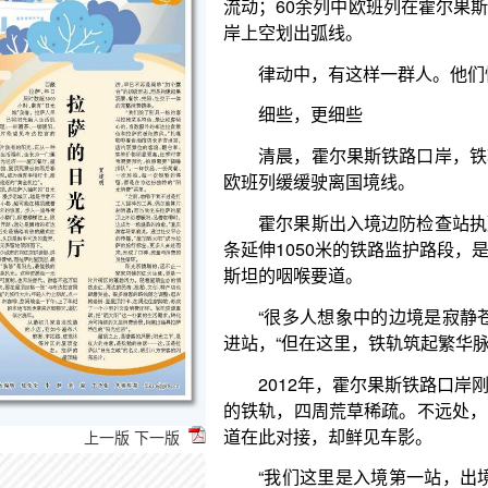
细些，更细些
清晨，霍尔果斯铁路口岸，铁轨在戈壁的朝阳下
欧班列缓缓驶离国境线。
霍尔果斯出入境边防检查站执勤三队副队长樊超
条延伸1050米的铁路监护路段，是他用脚步反复丈
斯坦的咽喉要道。
“很多人想象中的边境是寂静苍凉的。”樊超说话
进站，“但在这里，铁轨筑起繁华脉络”。
2012年，霍尔果斯铁路口岸刚刚开通。彼时口
的铁轨，四周荒草稀疏。不远处，哈萨克斯坦的阿腾
道在此对接，却鲜见车影。
“我们这里是入境第一站，出境最后一站，国门之
起最初的日子，那时他刚调入铁路执勤队，有时一天
变化始于共建“一带一路”倡议的深入推进。昔日
关键枢纽。站在1050米的监护路上，樊超见证的远
上一版
下一版
连接起的亚欧大陆两端的市场：如今，经霍尔果斯铁路
2025年开行班列突破9800列，过货量超过1400万吨