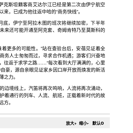
o
放大+
缩小-
默认