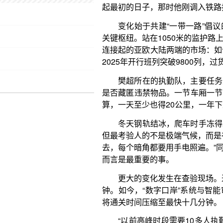
樊超所在的执勤队，主要任务是监护每列出入境
是否藏匿违禁物品。一节车厢一节车厢地查看，一个
算，一天至少也得20公里，一年下来，走过的路超过7
冬天钢轨结冰，爬车时手冻得发麻；夏天车厢被
但最考验人的不是极端气候，而是在一遍遍重复中对细
去，每个暗角都要用手电照遍。”同样的动作，一天重
而言是最重要的事。
更大的变化发生在查验现场。过去，查验一列满载
钟。如今，“数字口岸”系统与智能审图技术的应用，
将通关时间压缩至最快十几分钟。
“以前高峰时段需要10多人执勤，现在人力减少
超不无自豪。科技赋能将民警从繁重的重复劳动中解
研判与应急处置。
随着通关的中欧班列越来越多，霍尔果斯铁路口岸
们亦是如此。
“不能陪家人过年已经是常态了。”这个除夕，
子，热气腾腾地过了年。对樊超而言，保障口岸高效
子，守护好这里的‘团圆’，让货物顺利抵达远方，也是