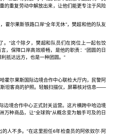
境合作中心联检大厅内，民警阿
轻触扫描仪，屏幕核对信息——
正式封关运营。这片横跨中哈边境
全球购”从概念变为触手可及的日
里担任6年检查员的阿依奴尔·阿
次”的历史性跨越。
里逐渐成为跨境游的热门选择，
国际边境合作中心进出人员达到
证，中国公民办理一次有效的出入
“快”，便也成为阿依奴尔工作的
在查验台上轻敲，她创下过单日
争”。“游客的期待，就是我们奔跑
级客流顺畅通行背后，还有通关模
通关，游客可提前预约通行，高