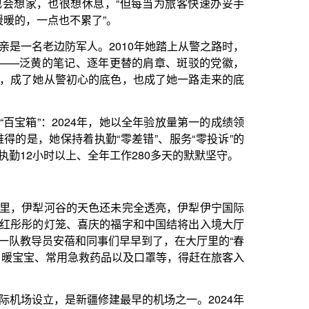
事们早早到了，在大厅里的“春
药品以及口罩等，得赶在旅客入
修建最早的机场之一。2024年
木图—伊宁”往返定期客运航线通
一队也因此忙碌了起来。
就进入了全新阶段。”这位“85
到航空口岸，她亲历了新疆对外
的出入境人员就超过了2.3万人
个月验放人数超7000人次，仅
经空旷的查验大厅，如今常常“站
数月后，这条航程仅55分钟、
。
会选择先飞伊宁，再中转阿拉木
新举措，也成为吸引人流量的法
申报、快速放行”；推行“提前发
过远程视频核验、智能数据分析