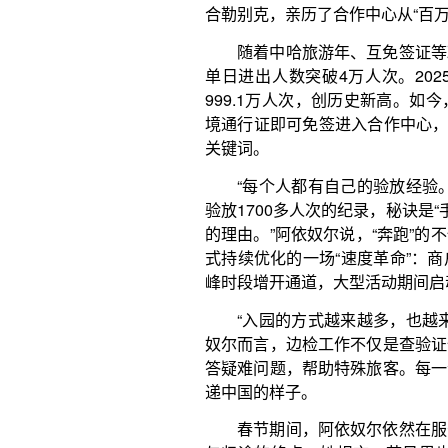
峰时段增开通道，大型活动期间启动延时机制……
“入园的方式越来越多，也越来越快，听说今年还
奴尔而言，边检工作不仅是查验证件，更是展示国家
答疑难问题，帮助特殊旅客。每一个微笑、每一次抬
递中国的样子。
春节期间，阿依奴尔依然在服务旅客的快节奏中
与归途的终点。她坦言，节日里也会想家，也很想休
续，听到那声‘谢谢警官’，会觉得暖暖的，一点也不累
阿依奴尔成长于军人家庭，父亲是一名老边防军人
父亲打开那只珍藏多年的“百宝箱”——泛黄的笔记、
还有厚厚一沓荣誉证书。这些旧物，成了她从警初心
气。
如今，阿依奴尔也有了自己的“百宝箱”：2024
跑全站，2025年仍名列前茅。更难得的是，她保持着
双优纪录。这份成绩背后，是每日执勤12小时以上、
远些，更远些
从霍尔果斯口岸向西北百余公里，伊犁河谷的天
机场入境大厅的灯光已全部亮起，红彤彤的灯笼、喜