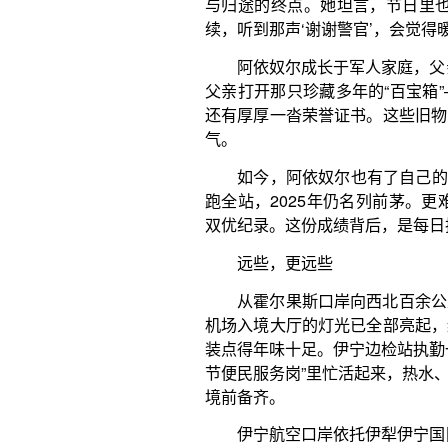
装点得年味十足。伊宁边检站执勤一队教导员安蓓和同
节便民服务岗”里忙活起来，热水、暖宝宝、常用急救
境前备齐。
伊宁航空口岸依托伊犁伊宁国际机场设立，是新疆
4月，机场正式开通国际航线；2025年5月，“阿拉
航，口岸正式迈入常态化运行阶段，安蓓所在的执勤
“自伊宁航空口岸常态化运行后，我们的勤务模式
后”边检民警已在国门一线坚守了19年，从公路口岸
开放的每一次跨越。
2025年5月通航后，半年时间里，航空口岸验放
次。安蓓说，今年出入境旅客再次实现大幅增长，前两
春节假期，查验的出入境旅客就已超1000人次。曾
无虚席”。
伊宁至阿拉木图航线开通之初，人气并不旺。短短
票价亲民的航线，就以平均86%的客座率打破了质疑
“现在很多乌鲁木齐及疆外游客、留学生，都
图。”在安蓓看来，航空口岸一系列加快通行效率的创
宝：简化入境机组查验流程，实现机组人员手续“一次
放+网上填报”双模式，减少现场等候时间。同时，通