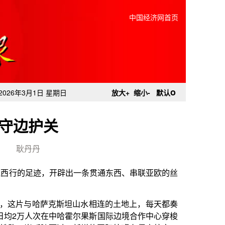
中国经济网首页
o
2026年3月1日 星期日
放大+
缩小-
默认
守边护关
耿丹丹
辟出一条贯通东西、串联亚欧的丝
坦山水相连的土地上，每天都奏
哈霍尔果斯国际边境合作中心穿梭
；新增的国际航班在伊宁航空口
丝绸之路上的动人音符。