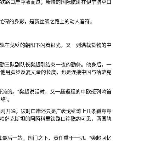
闪着银光，又一列满载货物的中
刚结束一夜的勤务。他身后，一
量的长度，也是连接中国与哈萨克
时，又一趟返程的中欧班列鸣笛
岸还只是广袤戈壁滩上几条孤零零
科里铁路口岸隐约可见，两国轨
下，责任重于一切。”樊超回忆
只有一趟货运列车经过。
边陲小镇，一跃成为国际物流的
不止车流的增长，而是一列列班列
口岸通行的班列日均达58列，
。