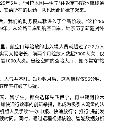
达尔江已经是第二次由伊宁航空
中哈的“商务快线”。
木图的班次将继续加密，下半年
阿克套、奇姆肯特乃至莫斯科的
”站在查验台后，安蓓见证着全
，寻求合作机遇；游客们兴奋地
…“每次看到大厅满满的，心里
证家乡因口岸开放而焕发的新活
将再次鸣响，人流将再次涌动，
人流、航班，正载着新时代的故