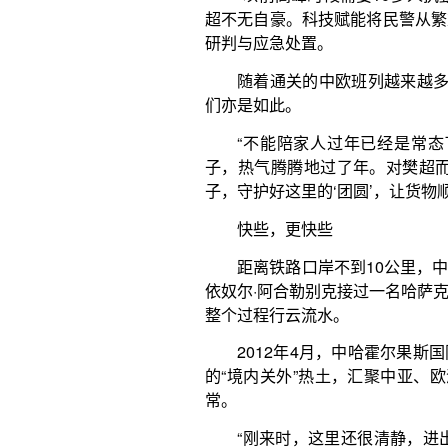
快些，更快些
距离铁路口岸不到10公里，中哈霍尔果斯国际边
依奴尔·阿合勒别克接过一名哈萨克斯坦客商的护照。
整个过程行云流水。
2012年4月，中哈霍尔果斯国际边境合作中心
的“境内关外”热土，汇聚中亚、欧洲万种商品，让“
常。
“刚来时，这里还很清静，进出的人不多。”在这
合勒别克，亲历了合作中心从“百万人次”到“近千万人
随着中哈旅游年、互免签证等政策红利释放，这
单日进出人数突破4万人次。2025年中哈霍尔果斯
999.1万人次，创历史新高。如今，凭护照或身份
境通行证即可免签进入合作中心，停留不超过30天。
关键词。
“每个人都有自己的验放经验。”阿依奴尔的手指
验放1700多人次的纪录，秘诀是“手眼并用，分秒必
的理由。”阿依奴尔说，“奔跑”的不仅仅是她，千万
式持续优化的一场“速度革命”：商户与工作人员错峰