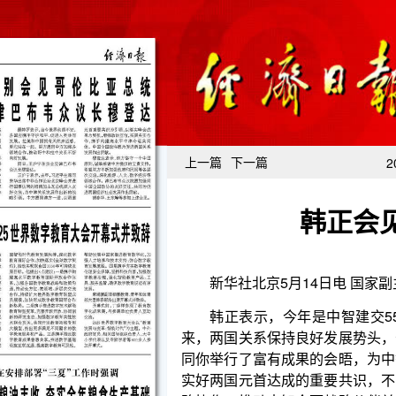
上一篇
下一篇
2
韩正会
新华社北京5月14日电 国家副主席韩正14日在
韩正表示，今年是中智建交55周年和签署自贸协
来，两国关系保持良好发展势头，长期走在拉美和加
同你举行了富有成果的会晤，为中智关系发展注入强
实好两国元首达成的重要共识，不断夯实政治互信，
略协作，推动中智全面战略伙伴关系不断向前发展，
贡献。
博里奇表示，智中关系前景广阔。智方愿积极参与