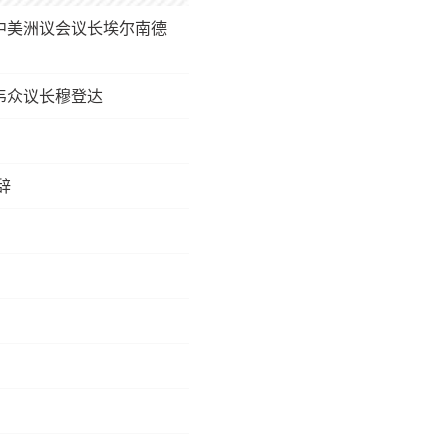
中美洲议会议长埃尔南德
韦众议长穆登达
辞