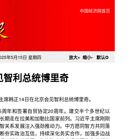
中国经济网首页
o
025年5月15日 星期四
放大+
缩小-
默认
见智利总统博里奇
北京会见智利总统博里奇。
定20周年。建交半个多世纪以
勒比国家前列。习近平主席刚刚
劲推动力。中方愿同智方共同落
持续深化务实合作，加强多边战
为构建中拉命运共同体作出新的
共建“一带一路”，同中方加强