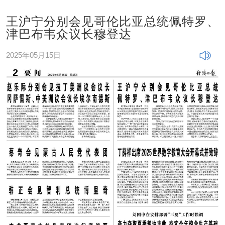
王沪宁分别会见哥伦比亚总统佩特罗、
津巴布韦众议长穆登达
2025年05月15日